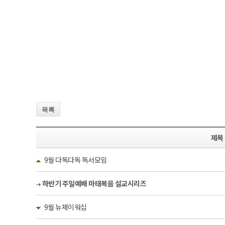
목록
제목
9월 다독다독 독서모임
하반기 주일예배 마태복음 설교시리즈
9월 뉴제이워십