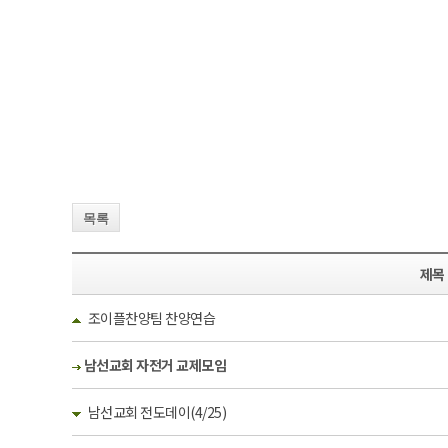
목록
제목
조이플찬양팀 찬양연습
남선교회 자전거 교제모임
남선교회 전도데이(4/25)