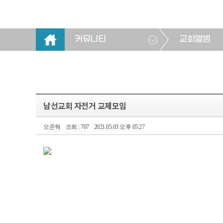
커뮤니티
교회앨범
남선교회 자전거 교제모임
오준혁
조회 : 707
2021.05.03 오후 05:27