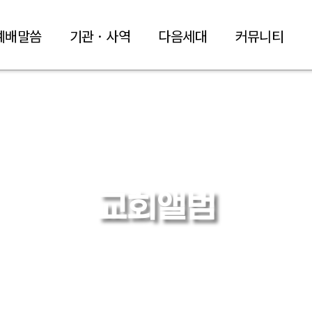
예배말씀
기관 · 사역
다음세대
커뮤니티
교회앨범