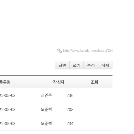
http://www.joyfulch.org/board/124
답변
쓰기
수정
삭제
등록일
작성자
조회
21-05-03
최연주
736
21-05-03
오준혁
708
21-05-03
오준혁
734