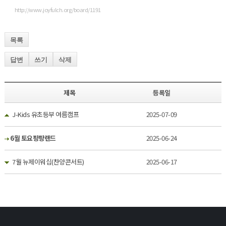
http://www.joyfulch.org/board/1191
목록
답변
쓰기
삭제
제목
등록일
J-Kids 유초등부 여름캠프
2025-07-09
6월 토요팡팡랜드
2025-06-24
7월 뉴제이워십(찬양콘서트)
2025-06-17