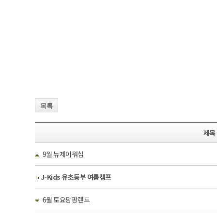
목록
제목
9월 뉴제이워십
J-Kids 유초등부 여름캠프
6월 토요팡팡랜드